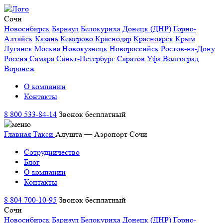
Сочи
Новосибирск
Барнаул
Белокуриха
Донецк (ДНР)
Горно-
Алтайск
Казань
Кемерово
Краснодар
Красноярск
Крым
Луганск
Москва
Новокузнецк
Новороссийск
Ростов-на-Дону
Россия
Самара
Санкт-Петербург
Саратов
Уфа
Волгоград
Воронеж
О компании
Контакты
8 800 533-84-14
Звонок бесплатный
Главная
Такси
Алушта — Аэропорт Сочи
Сотрудничество
Блог
О компании
Контакты
8 804 700-10-95
Звонок бесплатный
Сочи
Новосибирск
Барнаул
Белокуриха
Донецк (ДНР)
Горно-