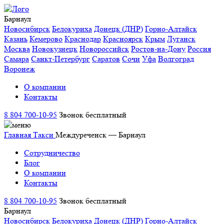
Барнаул
Новосибирск
Белокуриха
Донецк (ДНР)
Горно-Алтайск
Казань
Кемерово
Краснодар
Красноярск
Крым
Луганск
Москва
Новокузнецк
Новороссийск
Ростов-на-Дону
Россия
Самара
Санкт-Петербург
Саратов
Сочи
Уфа
Волгоград
Воронеж
О компании
Контакты
8 804 700-10-95
Звонок бесплатный
Главная
Такси
Междуреченск — Барнаул
Сотрудничество
Блог
О компании
Контакты
8 804 700-10-95
Звонок бесплатный
Барнаул
Новосибирск
Белокуриха
Донецк (ДНР)
Горно-Алтайск