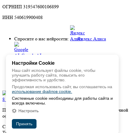
ОГРНИП 319547600106899
ИНН 540619900408
Спросите о нас нейросети:
Яндекс Алиса
Google AI
Настройки Cookie
Наш сайт использует файлы cookie, чтобы
Perplexity
улучшить работу сайта, повысить его
эффективность и удобство.
Deepseek
Продолжая использовать сайт, вы соглашаетесь на
использование файлов cookie.
Системные cookie необходимы для работы сайта и
8 804 700-10-95
support@sky-transfer.ru
всегда включены.
Представленная информация на сайте не является публичной
Настроить
офертой
Принять
Сайт носит исключительно информационный характер.
Точную информацию уточняйте у диспетчера.