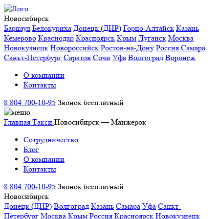
Новосибирск
Барнаул
Белокуриха
Донецк (ДНР)
Горно-Алтайск
Казань
Кемерово
Краснодар
Красноярск
Крым
Луганск
Москва
Новокузнецк
Новороссийск
Ростов-на-Дону
Россия
Самара
Санкт-Петербург
Саратов
Сочи
Уфа
Волгоград
Воронеж
О компании
Контакты
8 804 700-10-95
Звонок бесплатный
Главная
Такси
Новосибирск — Манжерок
Сотрудничество
Блог
О компании
Контакты
8 804 700-10-95
Звонок бесплатный
Новосибирск
Донецк (ДНР)
Волгоград
Казань
Самара
Уфа
Санкт-
Петербург
Москва
Крым
Россия
Красноярск
Новокузнецк