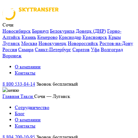
Сочи
Новосибирск
Барнаул
Белокуриха
Донецк (ДНР)
Горно-
Алтайск
Казань
Кемерово
Краснодар
Красноярск
Крым
Луганск
Москва
Новокузнецк
Новороссийск
Ростов-на-Дону
Россия
Самара
Санкт-Петербург
Саратов
Уфа
Волгоград
Воронеж
О компании
Контакты
8 800 533-84-14
Звонок бесплатный
Главная
Такси
Сочи — Луганск
Сотрудничество
Блог
О компании
Контакты
8 804 700-10-95
Звонок бесплатный