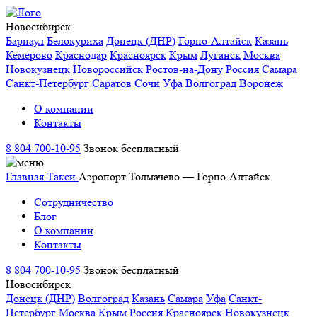
Новосибирск
Барнаул
Белокуриха
Донецк (ДНР)
Горно-Алтайск
Казань
Кемерово
Краснодар
Красноярск
Крым
Луганск
Москва
Новокузнецк
Новороссийск
Ростов-на-Дону
Россия
Самара
Санкт-Петербург
Саратов
Сочи
Уфа
Волгоград
Воронеж
О компании
Контакты
8 804 700-10-95
Звонок бесплатный
Главная
Такси
Аэропорт Толмачево — Горно-Алтайск
Сотрудничество
Блог
О компании
Контакты
8 804 700-10-95
Звонок бесплатный
Новосибирск
Донецк (ДНР)
Волгоград
Казань
Самара
Уфа
Санкт-
Петербург
Москва
Крым
Россия
Красноярск
Новокузнецк