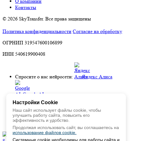
О компании
Контакты
© 2026 SkyTransfer. Все права защищены
Политика конфиденциальности
Согласие на обработку
ОГРНИП 319547600106899
ИНН 540619900408
Спросите о нас нейросети:
Яндекс Алиса
Google AI
Настройки Cookie
Наш сайт использует файлы cookie, чтобы
Perplexity
улучшить работу сайта, повысить его
эффективность и удобство.
Deepseek
Продолжая использовать сайт, вы соглашаетесь на
использование файлов cookie.
Системные cookie необходимы для работы сайта и
8 804 700-10-95
support@sky-transfer.ru