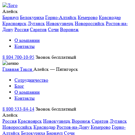
Алейск
Барнаул
Белокуриха
Горно-Алтайск
Кемерово
Краснодар
Красноярск
Луганск
Новокузнецк
Новороссийск
Ростов-на-
Дону
Россия
Саратов
Сочи
Воронеж
О компании
Контакты
8 804 700-10-95
Звонок бесплатный
Главная
Такси
Алейск — Пятигорск
Сотрудничество
Блог
О компании
Контакты
8 800 533-84-14
Звонок бесплатный
Алейск
Россия
Красноярск
Новокузнецк
Воронеж
Саратов
Луганск
Новороссийск
Краснодар
Ростов-на-Дону
Кемерово
Горно-
Алтайск
Белокуриха
Барнаул
Сочи