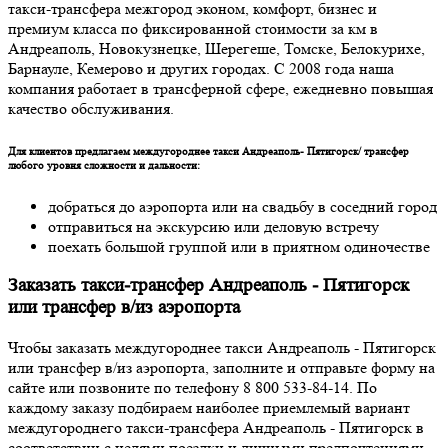
такси-трансфера межгород эконом, комфорт, бизнес и
премиум класса по фиксированной стоимости за км в
Андреаполь, Новокузнецке, Шерегеше, Томске, Белокурихе,
Барнауле, Кемерово и других городах. С 2008 года наша
компания работает в трансферной сфере, ежедневно повышая
качество обслуживания.
Для клиентов предлагаем междугороднее такси Андреаполь- Пятигорск/ трансфер
любого уровня сложности и дальности:
добраться до аэропорта или на свадьбу в соседний город
отправиться на экскурсию или деловую встречу
поехать большой группой или в приятном одиночестве
Заказать такси-трансфер Андреаполь - Пятигорск
или трансфер в/из аэропорта
Чтобы заказать междугороднее такси Андреаполь - Пятигорск
или трансфер в/из аэропорта, заполните и отправьте форму на
сайте или позвоните по телефону 8 800 533-84-14. По
каждому заказу подбираем наиболее приемлемый вариант
междугороднего такси-трансфера Андреаполь - Пятигорск в
соответствии с целями поездки и личными предпочтениями