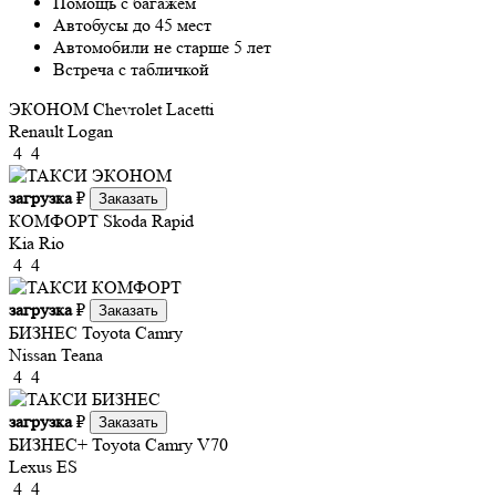
Помощь с багажем
Автобусы до 45 мест
Автомобили не старше 5 лет
Встреча с табличкой
ЭКОНОМ
Chevrolet Lacetti
Renault Logan
4
4
загрузка
₽
Заказать
КОМФОРТ
Skoda Rapid
Kia Rio
4
4
загрузка
₽
Заказать
БИЗНЕС
Toyota Camry
Nissan Teana
4
4
загрузка
₽
Заказать
БИЗНЕС+
Toyota Camry V70
Lexus ES
4
4