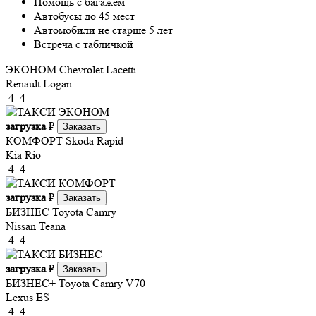
Помощь с багажем
Автобусы до 45 мест
Автомобили не старше 5 лет
Встреча с табличкой
ЭКОНОМ
Chevrolet Lacetti
Renault Logan
4
4
загрузка
₽
Заказать
КОМФОРТ
Skoda Rapid
Kia Rio
4
4
загрузка
₽
Заказать
БИЗНЕС
Toyota Camry
Nissan Teana
4
4
загрузка
₽
Заказать
БИЗНЕС+
Toyota Camry V70
Lexus ES
4
4