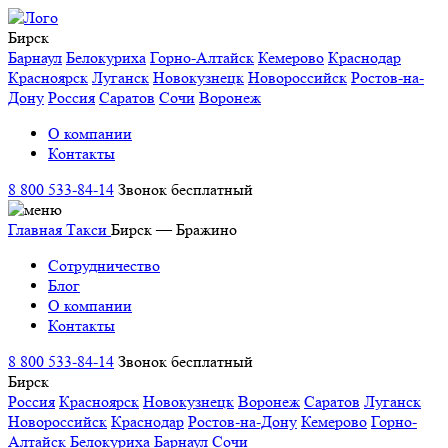
Бирск
Барнаул
Белокуриха
Горно-Алтайск
Кемерово
Краснодар
Красноярск
Луганск
Новокузнецк
Новороссийск
Ростов-на-
Дону
Россия
Саратов
Сочи
Воронеж
О компании
Контакты
8 800 533-84-14
Звонок бесплатный
Главная
Такси
Бирск — Бражино
Сотрудничество
Блог
О компании
Контакты
8 800 533-84-14
Звонок бесплатный
Бирск
Россия
Красноярск
Новокузнецк
Воронеж
Саратов
Луганск
Новороссийск
Краснодар
Ростов-на-Дону
Кемерово
Горно-
Алтайск
Белокуриха
Барнаул
Сочи