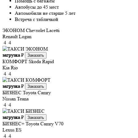
Помощь с багажем
Автобусы до 45 мест
Автомобили не старше 5 лет
Встреча с табличкой
ЭКОНОМ
Chevrolet Lacetti
Renault Logan
4
4
загрузка
₽
Заказать
КОМФОРТ
Skoda Rapid
Kia Rio
4
4
загрузка
₽
Заказать
БИЗНЕС
Toyota Camry
Nissan Teana
4
4
загрузка
₽
Заказать
БИЗНЕС+
Toyota Camry V70
Lexus ES
4
4