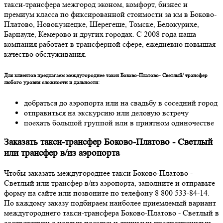
такси-трансфера межгород эконом, комфорт, бизнес и
премиум класса по фиксированной стоимости за км в Боково-
Платово, Новокузнецке, Шерегеше, Томске, Белокурихе,
Барнауле, Кемерово и других городах. С 2008 года наша
компания работает в трансферной сфере, ежедневно повышая
качество обслуживания.
Для клиентов предлагаем междугороднее такси Боково-Платово- Светлый/ трансфер
любого уровня сложности и дальности:
добраться до аэропорта или на свадьбу в соседний город
отправиться на экскурсию или деловую встречу
поехать большой группой или в приятном одиночестве
Заказать такси-трансфер Боково-Платово - Светлый
или трансфер в/из аэропорта
Чтобы заказать междугороднее такси Боково-Платово -
Светлый или трансфер в/из аэропорта, заполните и отправьте
форму на сайте или позвоните по телефону 8 800 533-84-14.
По каждому заказу подбираем наиболее приемлемый вариант
междугороднего такси-трансфера Боково-Платово - Светлый в
соответствии с целями поездки и личными предпочтениями