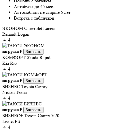
Помощь с багажем
Автобусы до 45 мест
Автомобили не старше 5 лет
Встреча с табличкой
ЭКОНОМ
Chevrolet Lacetti
Renault Logan
4
4
загрузка
₽
Заказать
КОМФОРТ
Skoda Rapid
Kia Rio
4
4
загрузка
₽
Заказать
БИЗНЕС
Toyota Camry
Nissan Teana
4
4
загрузка
₽
Заказать
БИЗНЕС+
Toyota Camry V70
Lexus ES
4
4