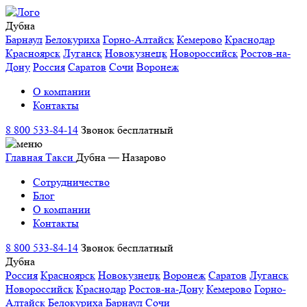
Дубна
Барнаул
Белокуриха
Горно-Алтайск
Кемерово
Краснодар
Красноярск
Луганск
Новокузнецк
Новороссийск
Ростов-на-
Дону
Россия
Саратов
Сочи
Воронеж
О компании
Контакты
8 800 533-84-14
Звонок бесплатный
Главная
Такси
Дубна — Назарово
Сотрудничество
Блог
О компании
Контакты
8 800 533-84-14
Звонок бесплатный
Дубна
Россия
Красноярск
Новокузнецк
Воронеж
Саратов
Луганск
Новороссийск
Краснодар
Ростов-на-Дону
Кемерово
Горно-
Алтайск
Белокуриха
Барнаул
Сочи