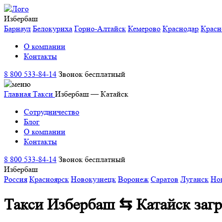
Избербаш
Барнаул
Белокуриха
Горно-Алтайск
Кемерово
Краснодар
Красн
О компании
Контакты
8 800 533-84-14
Звонок бесплатный
Главная
Такси
Избербаш — Катайск
Сотрудничество
Блог
О компании
Контакты
8 800 533-84-14
Звонок бесплатный
Избербаш
Россия
Красноярск
Новокузнецк
Воронеж
Саратов
Луганск
Но
Такси Избербаш ⇆ Катайск
заг