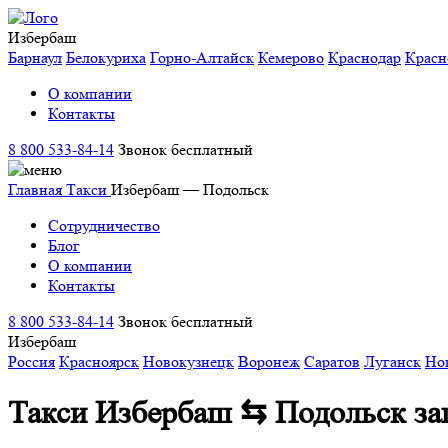
Избербаш
Барнаул
Белокуриха
Горно-Алтайск
Кемерово
Краснодар
Красн
О компании
Контакты
8 800 533-84-14
Звонок бесплатный
Главная
Такси
Избербаш — Подольск
Сотрудничество
Блог
О компании
Контакты
8 800 533-84-14
Звонок бесплатный
Избербаш
Россия
Красноярск
Новокузнецк
Воронеж
Саратов
Луганск
Но
Такси Избербаш ⇆ Подольск
за