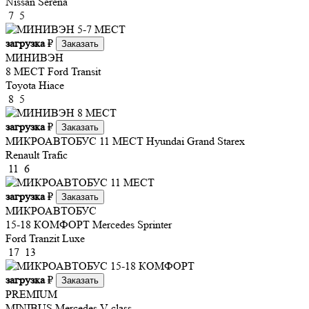
Nissan Serena
7
5
загрузка
₽
Заказать
МИНИВЭН
8 МЕСТ
Ford Transit
Toyota Hiace
8
5
загрузка
₽
Заказать
МИКРОАВТОБУС 11 МЕСТ
Hyundai Grand Starex
Renault Trafic
11
6
загрузка
₽
Заказать
МИКРОАВТОБУС
15-18 КОМФОРТ
Mercedes Sprinter
Ford Tranzit Luxe
17
13
загрузка
₽
Заказать
PREMIUM
MINIBUS
Mercedes V-class