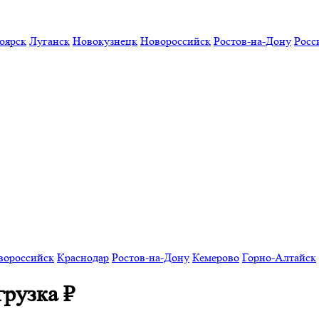
оярск
Луганск
Новокузнецк
Новороссийск
Ростов-на-Дону
Росс
вороссийск
Краснодар
Ростов-на-Дону
Кемерово
Горно-Алтайск
грузка
₽