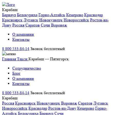
Карабаш
Барнаул
Белокуриха
Горно-Алтайск
Кемерово
Краснодар
Красноярск
Луганск
Новокузнецк
Новороссийск
Ростов-на-
Дону
Россия
Саратов
Сочи
Воронеж
О компании
Контакты
8 800 533-84-14
Звонок бесплатный
Главная
Такси
Карабаш — Пятигорск
Сотрудничество
Блог
О компании
Контакты
8 800 533-84-14
Звонок бесплатный
Карабаш
Россия
Красноярск
Новокузнецк
Воронеж
Саратов
Луганск
Новороссийск
Краснодар
Ростов-на-Дону
Кемерово
Горно-
Алтайск
Белокуриха
Барнаул
Сочи