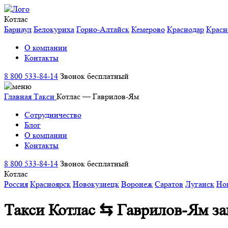
Котлас
Барнаул
Белокуриха
Горно-Алтайск
Кемерово
Краснодар
Красн
О компании
Контакты
8 800 533-84-14
Звонок бесплатный
Главная
Такси
Котлас — Гаврилов-Ям
Сотрудничество
Блог
О компании
Контакты
8 800 533-84-14
Звонок бесплатный
Котлас
Россия
Красноярск
Новокузнецк
Воронеж
Саратов
Луганск
Но
Такси Котлас ⇆ Гаврилов-Ям
за