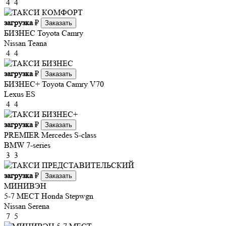
4
4
загрузка
₽
Заказать
БИЗНЕС
Toyota Camry
Nissan Teana
4
4
загрузка
₽
Заказать
БИЗНЕС+
Toyota Camry V70
Lexus ES
4
4
загрузка
₽
Заказать
PREMIER
Mercedes S-class
BMW 7-series
3
3
загрузка
₽
Заказать
МИНИВЭН
5-7 МЕСТ
Honda Stepwgn
Nissan Serena
7
5