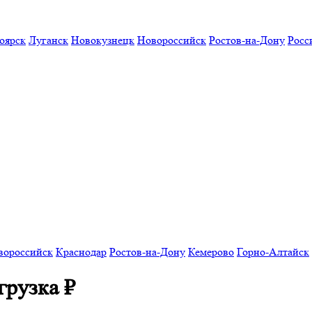
оярск
Луганск
Новокузнецк
Новороссийск
Ростов-на-Дону
Росс
вороссийск
Краснодар
Ростов-на-Дону
Кемерово
Горно-Алтайск
грузка
₽