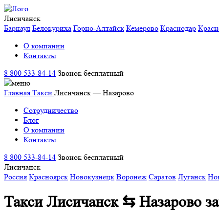
Лисичанск
Барнаул
Белокуриха
Горно-Алтайск
Кемерово
Краснодар
Красн
О компании
Контакты
8 800 533-84-14
Звонок бесплатный
Главная
Такси
Лисичанск — Назарово
Сотрудничество
Блог
О компании
Контакты
8 800 533-84-14
Звонок бесплатный
Лисичанск
Россия
Красноярск
Новокузнецк
Воронеж
Саратов
Луганск
Но
Такси Лисичанск ⇆ Назарово
з