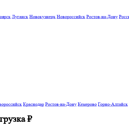
оярск
Луганск
Новокузнецк
Новороссийск
Ростов-на-Дону
Росс
вороссийск
Краснодар
Ростов-на-Дону
Кемерово
Горно-Алтайск
агрузка
₽