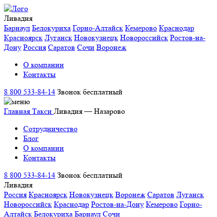
Ливадия
Барнаул
Белокуриха
Горно-Алтайск
Кемерово
Краснодар
Красноярск
Луганск
Новокузнецк
Новороссийск
Ростов-на-
Дону
Россия
Саратов
Сочи
Воронеж
О компании
Контакты
8 800 533-84-14
Звонок бесплатный
Главная
Такси
Ливадия — Назарово
Сотрудничество
Блог
О компании
Контакты
8 800 533-84-14
Звонок бесплатный
Ливадия
Россия
Красноярск
Новокузнецк
Воронеж
Саратов
Луганск
Новороссийск
Краснодар
Ростов-на-Дону
Кемерово
Горно-
Алтайск
Белокуриха
Барнаул
Сочи