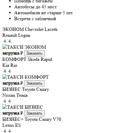
Помощь с багажем
Автобусы до 45 мест
Автомобили не старше 5 лет
Встреча с табличкой
ЭКОНОМ
Chevrolet Lacetti
Renault Logan
4
4
загрузка
₽
Заказать
КОМФОРТ
Skoda Rapid
Kia Rio
4
4
загрузка
₽
Заказать
БИЗНЕС
Toyota Camry
Nissan Teana
4
4
загрузка
₽
Заказать
БИЗНЕС+
Toyota Camry V70
Lexus ES
4
4