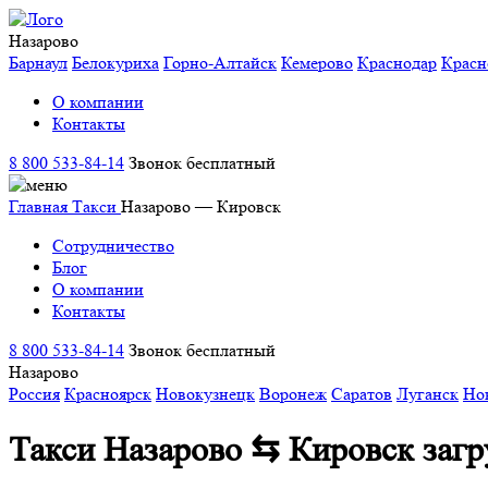
Назарово
Барнаул
Белокуриха
Горно-Алтайск
Кемерово
Краснодар
Красн
О компании
Контакты
8 800 533-84-14
Звонок бесплатный
Главная
Такси
Назарово — Кировск
Сотрудничество
Блог
О компании
Контакты
8 800 533-84-14
Звонок бесплатный
Назарово
Россия
Красноярск
Новокузнецк
Воронеж
Саратов
Луганск
Но
Такси Назарово ⇆ Кировск
загр