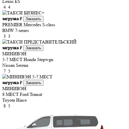
Lexus ES
4
4
загрузка
₽
Заказать
PREMIER
Mercedes S-class
BMW 7-series
3
3
загрузка
₽
Заказать
МИНИВЭН
5-7 МЕСТ
Honda Stepwgn
Nissan Serena
7
5
загрузка
₽
Заказать
МИНИВЭН
8 МЕСТ
Ford Transit
Toyota Hiace
8
5