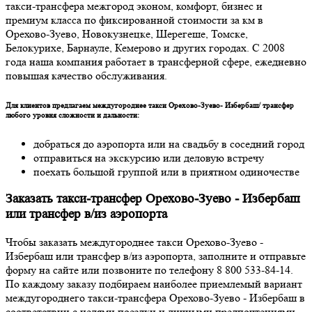
такси-трансфера межгород эконом, комфорт, бизнес и
премиум класса по фиксированной стоимости за км в
Орехово-Зуево, Новокузнецке, Шерегеше, Томске,
Белокурихе, Барнауле, Кемерово и других городах. С 2008
года наша компания работает в трансферной сфере, ежедневно
повышая качество обслуживания.
Для клиентов предлагаем междугороднее такси Орехово-Зуево- Избербаш/ трансфер
любого уровня сложности и дальности:
добраться до аэропорта или на свадьбу в соседний город
отправиться на экскурсию или деловую встречу
поехать большой группой или в приятном одиночестве
Заказать такси-трансфер Орехово-Зуево - Избербаш
или трансфер в/из аэропорта
Чтобы заказать междугороднее такси Орехово-Зуево -
Избербаш или трансфер в/из аэропорта, заполните и отправьте
форму на сайте или позвоните по телефону 8 800 533-84-14.
По каждому заказу подбираем наиболее приемлемый вариант
междугороднего такси-трансфера Орехово-Зуево - Избербаш в
соответствии с целями поездки и личными предпочтениями