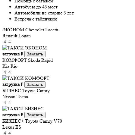
Помощь с багажем
Автобусы до 45 мест
Автомобили не старше 5 лет
Встреча с табличкой
ЭКОНОМ
Chevrolet Lacetti
Renault Logan
4
4
загрузка
₽
Заказать
КОМФОРТ
Skoda Rapid
Kia Rio
4
4
загрузка
₽
Заказать
БИЗНЕС
Toyota Camry
Nissan Teana
4
4
загрузка
₽
Заказать
БИЗНЕС+
Toyota Camry V70
Lexus ES
4
4