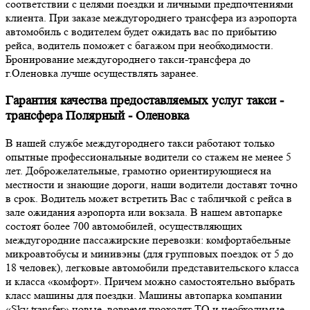
соответствии с целями поездки и личными предпочтениями
клиента. При заказе междугороднего трансфера из аэропорта
автомобиль с водителем будет ожидать вас по прибытию
рейса, водитель поможет с багажом при необходимости.
Бронирование междугороднего такси-трансфера до
г.Оленовка лучше осуществлять заранее.
Гарантия качества предоставляемых услуг такси -
трансфера Полярный - Оленовка
В нашей службе междугороднего такси работают только
опытные профессиональные водители со стажем не менее 5
лет. Доброжелательные, грамотно ориентирующиеся на
местности и знающие дороги, наши водители доставят точно
в срок. Водитель может встретить Вас с табличкой с рейса в
зале ожидания аэропорта или вокзала. В нашем автопарке
состоят более 700 автомобилей, осуществляющих
междугородние пассажирские перевозки: комфортабельные
микроавтобусы и минивэны (для групповых поездок от 5 до
18 человек), легковые автомобили представительского класса
и класса «комфорт». Причем можно самостоятельно выбрать
класс машины для поездки. Машины автопарка компании
«Sky transfer» новые, вовремя проходят ТО и необходимые