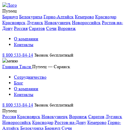
Путеец
Барнаул
Белокуриха
Горно-Алтайск
Кемерово
Краснодар
Красноярск
Луганск
Новокузнецк
Новороссийск
Ростов-на-
Дону
Россия
Саратов
Сочи
Воронеж
О компании
Контакты
8 800 533-84-14
Звонок бесплатный
Главная
Такси
Путеец — Саранск
Сотрудничество
Блог
О компании
Контакты
8 800 533-84-14
Звонок бесплатный
Путеец
Россия
Красноярск
Новокузнецк
Воронеж
Саратов
Луганск
Новороссийск
Краснодар
Ростов-на-Дону
Кемерово
Горно-
Алтайск
Белокуриха
Барнаул
Сочи