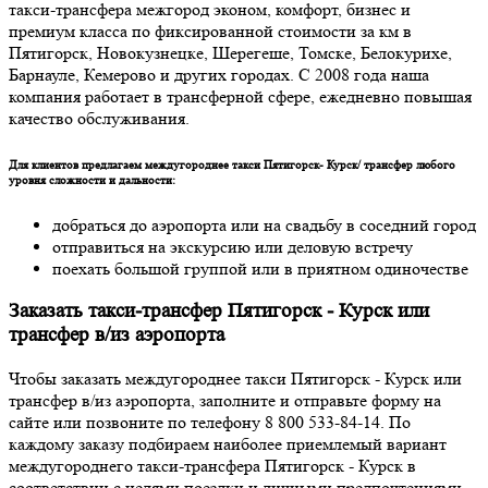
такси-трансфера межгород эконом, комфорт, бизнес и
премиум класса по фиксированной стоимости за км в
Пятигорск, Новокузнецке, Шерегеше, Томске, Белокурихе,
Барнауле, Кемерово и других городах. С 2008 года наша
компания работает в трансферной сфере, ежедневно повышая
качество обслуживания.
Для клиентов предлагаем междугороднее такси Пятигорск- Курск/ трансфер любого
уровня сложности и дальности:
добраться до аэропорта или на свадьбу в соседний город
отправиться на экскурсию или деловую встречу
поехать большой группой или в приятном одиночестве
Заказать такси-трансфер Пятигорск - Курск или
трансфер в/из аэропорта
Чтобы заказать междугороднее такси Пятигорск - Курск или
трансфер в/из аэропорта, заполните и отправьте форму на
сайте или позвоните по телефону 8 800 533-84-14. По
каждому заказу подбираем наиболее приемлемый вариант
междугороднего такси-трансфера Пятигорск - Курск в
соответствии с целями поездки и личными предпочтениями