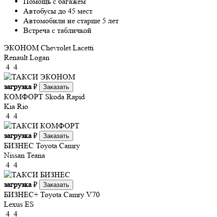
Помощь с багажем
Автобусы до 45 мест
Автомобили не старше 5 лет
Встреча с табличкой
ЭКОНОМ
Chevrolet Lacetti
Renault Logan
4
4
загрузка
₽
Заказать
КОМФОРТ
Skoda Rapid
Kia Rio
4
4
загрузка
₽
Заказать
БИЗНЕС
Toyota Camry
Nissan Teana
4
4
загрузка
₽
Заказать
БИЗНЕС+
Toyota Camry V70
Lexus ES
4
4