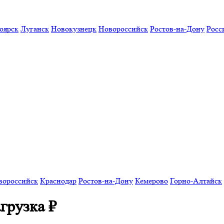
оярск
Луганск
Новокузнецк
Новороссийск
Ростов-на-Дону
Росс
вороссийск
Краснодар
Ростов-на-Дону
Кемерово
Горно-Алтайск
агрузка
₽