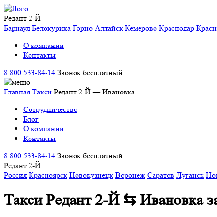
Редант 2-Й
Барнаул
Белокуриха
Горно-Алтайск
Кемерово
Краснодар
Красн
О компании
Контакты
8 800 533-84-14
Звонок бесплатный
Главная
Такси
Редант 2-Й — Ивановка
Сотрудничество
Блог
О компании
Контакты
8 800 533-84-14
Звонок бесплатный
Редант 2-Й
Россия
Красноярск
Новокузнецк
Воронеж
Саратов
Луганск
Но
Такси Редант 2-Й ⇆ Ивановка
з