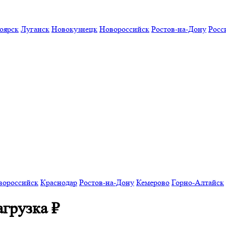
оярск
Луганск
Новокузнецк
Новороссийск
Ростов-на-Дону
Росс
вороссийск
Краснодар
Ростов-на-Дону
Кемерово
Горно-Алтайск
агрузка
₽