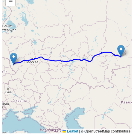
−
Leaflet
|
© OpenStreetMap contributors