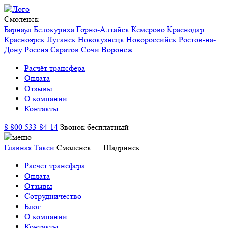
Смоленск
Барнаул
Белокуриха
Горно-Алтайск
Кемерово
Краснодар
Красноярск
Луганск
Новокузнецк
Новороссийск
Ростов-на-
Дону
Россия
Саратов
Сочи
Воронеж
Расчёт трансфера
Оплата
Отзывы
О компании
Контакты
8 800 533-84-14
Звонок бесплатный
Главная
Такси
Смоленск — Шадринск
Расчёт трансфера
Оплата
Отзывы
Сотрудничество
Блог
О компании
Контакты