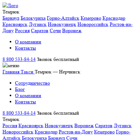
Темрюк
Барнаул
Белокуриха
Горно-Алтайск
Кемерово
Краснодар
Красноярск
Луганск
Новокузнецк
Новороссийск
Ростов-на-
Дону
Россия
Саратов
Сочи
Воронеж
О компании
Контакты
8 800 533-84-14
Звонок бесплатный
Главная
Такси
Темрюк — Нерчинск
Сотрудничество
Блог
О компании
Контакты
8 800 533-84-14
Звонок бесплатный
Темрюк
Россия
Красноярск
Новокузнецк
Воронеж
Саратов
Луганск
Новороссийск
Краснодар
Ростов-на-Дону
Кемерово
Горно-
Алтайск
Белокуриха
Барнаул
Сочи