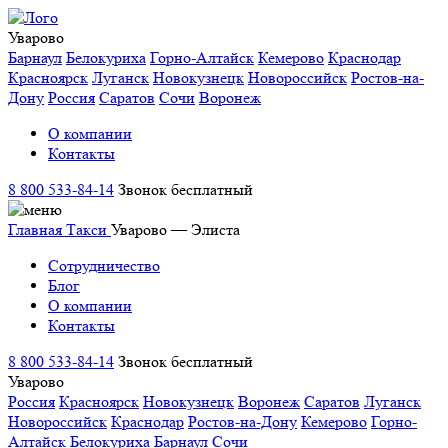
Уварово
Барнаул
Белокуриха
Горно-Алтайск
Кемерово
Краснодар
Красноярск
Луганск
Новокузнецк
Новороссийск
Ростов-на-
Дону
Россия
Саратов
Сочи
Воронеж
О компании
Контакты
8 800 533-84-14
Звонок бесплатный
Главная
Такси
Уварово — Элиста
Сотрудничество
Блог
О компании
Контакты
8 800 533-84-14
Звонок бесплатный
Уварово
Россия
Красноярск
Новокузнецк
Воронеж
Саратов
Луганск
Новороссийск
Краснодар
Ростов-на-Дону
Кемерово
Горно-
Алтайск
Белокуриха
Барнаул
Сочи