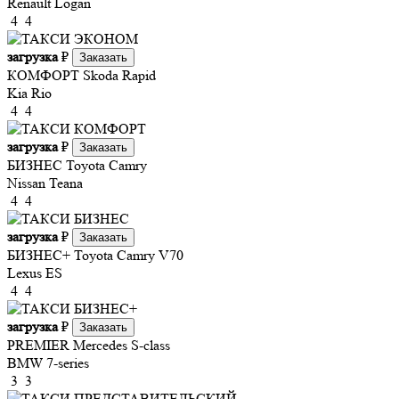
Renault Logan
4
4
загрузка
₽
Заказать
КОМФОРТ
Skoda Rapid
Kia Rio
4
4
загрузка
₽
Заказать
БИЗНЕС
Toyota Camry
Nissan Teana
4
4
загрузка
₽
Заказать
БИЗНЕС+
Toyota Camry V70
Lexus ES
4
4
загрузка
₽
Заказать
PREMIER
Mercedes S-class
BMW 7-series
3
3