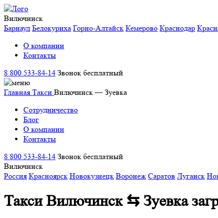
Вилючинск
Барнаул
Белокуриха
Горно-Алтайск
Кемерово
Краснодар
Красн
О компании
Контакты
8 800 533-84-14
Звонок бесплатный
Главная
Такси
Вилючинск — Зуевка
Сотрудничество
Блог
О компании
Контакты
8 800 533-84-14
Звонок бесплатный
Вилючинск
Россия
Красноярск
Новокузнецк
Воронеж
Саратов
Луганск
Но
Такси Вилючинск ⇆ Зуевка
заг