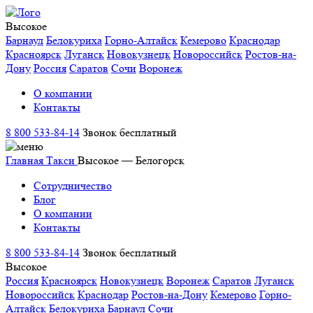
Высокое
Барнаул
Белокуриха
Горно-Алтайск
Кемерово
Краснодар
Красноярск
Луганск
Новокузнецк
Новороссийск
Ростов-на-
Дону
Россия
Саратов
Сочи
Воронеж
О компании
Контакты
8 800 533-84-14
Звонок бесплатный
Главная
Такси
Высокое — Белогорск
Сотрудничество
Блог
О компании
Контакты
8 800 533-84-14
Звонок бесплатный
Высокое
Россия
Красноярск
Новокузнецк
Воронеж
Саратов
Луганск
Новороссийск
Краснодар
Ростов-на-Дону
Кемерово
Горно-
Алтайск
Белокуриха
Барнаул
Сочи