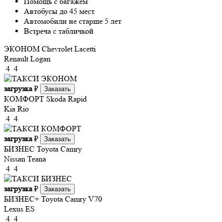
Помощь с багажем
Автобусы до 45 мест
Автомобили не старше 5 лет
Встреча с табличкой
ЭКОНОМ
Chevrolet Lacetti
Renault Logan
4
4
загрузка
₽
Заказать
КОМФОРТ
Skoda Rapid
Kia Rio
4
4
загрузка
₽
Заказать
БИЗНЕС
Toyota Camry
Nissan Teana
4
4
загрузка
₽
Заказать
БИЗНЕС+
Toyota Camry V70
Lexus ES
4
4