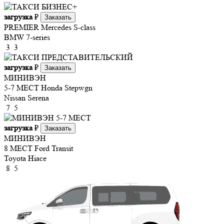
загрузка
₽
Заказать
PREMIER
Mercedes S-class
BMW 7-series
3
3
загрузка
₽
Заказать
МИНИВЭН
5-7 МЕСТ
Honda Stepwgn
Nissan Serena
7
5
загрузка
₽
Заказать
МИНИВЭН
8 МЕСТ
Ford Transit
Toyota Hiace
8
5