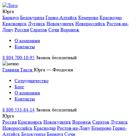
Юрга
Барнаул
Белокуриха
Горно-Алтайск
Кемерово
Краснодар
Красноярск
Луганск
Новокузнецк
Новороссийск
Ростов-на-
Дону
Россия
Саратов
Сочи
Воронеж
О компании
Контакты
8 804 700-10-95
Звонок бесплатный
Главная
Такси
Юрга — Феодосия
Сотрудничество
Блог
О компании
Контакты
8 800 533-84-14
Звонок бесплатный
Юрга
Россия
Красноярск
Новокузнецк
Воронеж
Саратов
Луганск
Новороссийск
Краснодар
Ростов-на-Дону
Кемерово
Горно-
Алтайск
Белокуриха
Барнаул
Сочи