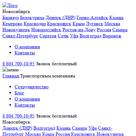
Новосибирск
Барнаул
Белокуриха
Донецк (ДНР)
Горно-Алтайск
Казань
Кемерово
Краснодар
Красноярск
Крым
Луганск
Москва
Новокузнецк
Новороссийск
Ростов-на-Дону
Россия
Самара
Санкт-Петербург
Саратов
Сочи
Уфа
Волгоград
Воронеж
О компании
Контакты
8 804 700-10-95
Звонок бесплатный
Главная
Транспортным компаниям
Сотрудничество
Блог
О компании
Контакты
8 804 700-10-95
Звонок бесплатный
Новосибирск
Донецк (ДНР)
Волгоград
Казань
Самара
Уфа
Санкт-
Петербург
Москва
Крым
Россия
Красноярск
Новокузнецк